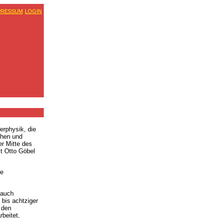
PRESSUM
LOGIN
erphysik, die
phen und
er Mitte des
t Otto Göbel
he
 auch
 bis achtziger
 den
beitet,