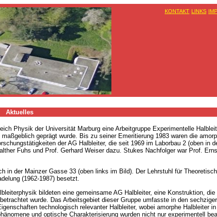
KONTAKT
LINKS
IM
Aktuelles
ich Physik der Universität Marburg eine Arbeitgruppe Experimentelle Halbleit
e maßgeblich geprägt wurde. Bis zu seiner Emeritierung 1983 waren die amor
schungstätigkeiten der AG Halbleiter, die seit 1969 im Laborbau 2 (oben in d
alther Fuhs und Prof. Gerhard Weiser dazu. Stukes Nachfolger war Prof. Erns
ch in der Mainzer Gasse 33 (oben links im Bild). Der Lehrstuhl für Theoretisc
adelung (1962-1987) besetzt.
bleiterphysik bildeten eine gemeinsame AG Halbleiter, eine Konstruktion, die
 betrachtet wurde. Das Arbeitsgebiet dieser Gruppe umfasste in den sechziger
igenschaften technologisch relevanter Halbleiter, wobei amorphe Halbleiter in
phänomene und optische Charakterisierung wurden nicht nur experimentell bear