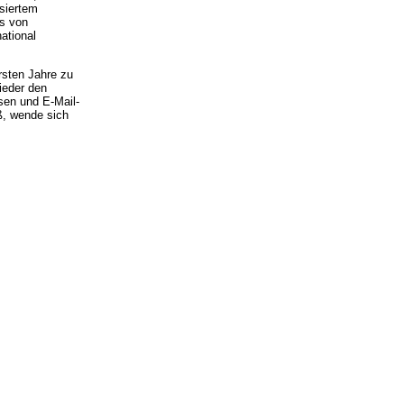
siertem
ss von
ational
rsten Jahre zu
ieder den
ssen und E-Mail-
ß, wende sich