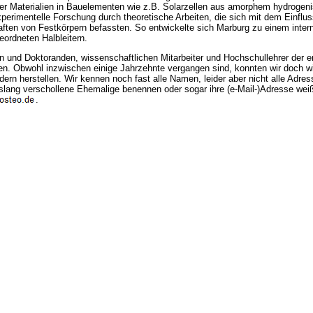
r Materialien in Bauelementen wie z.B. Solarzellen aus amorphem hydrogeni
experimentelle Forschung durch theoretische Arbeiten, die sich mit dem Einflu
ften von Festkörpern befassten. So entwickelte sich Marburg zu einem intern
ordneten Halbleitern.
 und Doktoranden, wissenschaftlichen Mitarbeiter und Hochschullehrer der e
. Obwohl inzwischen einige Jahrzehnte vergangen sind, konnten wir doch w
ern herstellen. Wir kennen noch fast alle Namen, leider aber nicht alle Adre
slang verschollene Ehemalige benennen oder sogar ihre (e-Mail-)Adresse wei
.