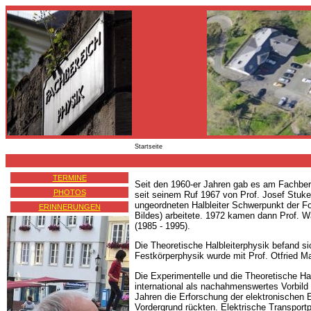
Startseite
TERMINE
Seit den 1960-er Jahren gab es am Fachbere
PHOTOS
seit seinem Ruf 1967 von Prof. Josef Stuk
ungeordneten Halbleiter Schwerpunkt der For
ERINNERUNGEN
Bildes) arbeitete. 1972 kamen dann Prof. W
(1985 - 1995).
Die Theoretische Halbleiterphysik befand si
Festkörperphysik wurde mit Prof. Otfried M
Die Experimentelle und die Theoretische Hal
international als nachahmenswertes Vorbild
Jahren die Erforschung der elektronischen E
Vordergrund rückten. Elektrische Transport